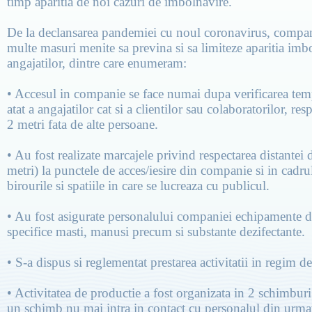
timp aparitia de noi cazuri de imbolnavire.
De la declansarea pandemiei cu noul coronavirus, compan
multe masuri menite sa previna si sa limiteze aparitia imbo
angajatilor, dintre care enumeram:
• Accesul in companie se face numai dupa verificarea temp
atat a angajatilor cat si a clientilor sau colaboratorilor, re
2 metri fata de alte persoane.
• Au fost realizate marcajele privind respectarea distantei 
metri) la punctele de acces/iesire din companie si in cadr
birourile si spatiile in care se lucreaza cu publicul.
• Au fost asigurate personalului companiei echipamente d
specifice masti, manusi precum si substante dezifectante.
• S-a dispus si reglementat prestarea activitatii in regim d
• Activitatea de productie a fost organizata in 2 schimburi
un schimb nu mai intra in contact cu personalul din urma