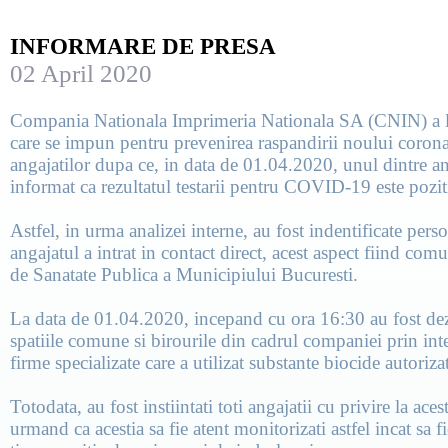
INFORMARE DE PRESA
02 April 2020
Compania Nationala Imprimeria Nationala SA (CNIN) a lu
care se impun pentru prevenirea raspandirii noului corona
angajatilor dupa ce, in data de 01.04.2020, unul dintre an
informat ca rezultatul testarii pentru COVID-19 este pozit
Astfel, in urma analizei interne, au fost indentificate pers
angajatul a intrat in contact direct, acest aspect fiind comu
de Sanatate Publica a Municipiului Bucuresti.
La data de 01.04.2020, incepand cu ora 16:30 au fost dez
spatiile comune si birourile din cadrul companiei prin in
firme specializate care a utilizat substante biocide autoriza
Totodata, au fost instiintati toti angajatii cu privire la ac
urmand ca acestia sa fie atent monitorizati astfel incat sa f